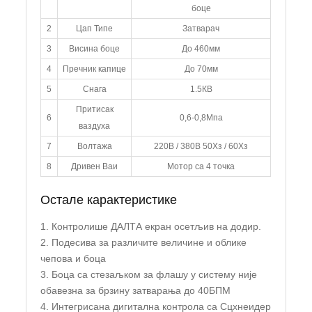
боце
2
Цап Типе
Затварач
3
Висина боце
До 460мм
4
Пречник капице
До 70мм
5
Снага
1.5КВ
Притисак
6
0,6-0,8Мпа
ваздуха
7
Волтажа
220В / 380В 50Хз / 60Хз
8
Дривен Ваи
Мотор са 4 точка
Остале карактеристике
1. Контролише ДАЛТА екран осетљив на додир.
2. Подесива за различите величине и облике
чепова и боца
3. Боца са стезаљком за флашу у систему није
обавезна за брзину затварања до 40БПМ
4. Интегрисана дигитална контрола са Сцхнеидер