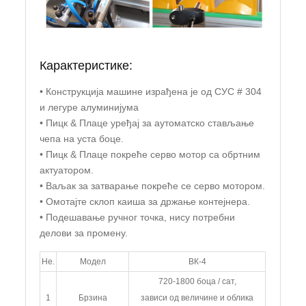
Карактеристике:
• Конструкција машине израђена је од СУС # 304
и легуре алуминијума
• Пицк & Плаце уређај за аутоматско стављање
чепа на уста боце.
• Пицк & Плаце покреће серво мотор са обртним
актуатором.
• Ваљак за затварање покреће се серво мотором.
• Омотајте склоп каиша за држање контејнера.
• Подешавање ручног точка, нису потребни
делови за промену.
Не.
Модел
ВК-4
720-1800 боца / сат,
1
Брзина
зависи од величине и облика