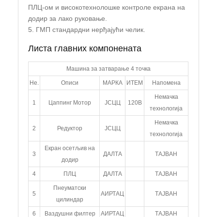
ПЛЦ-ом и високотехнолошке контроле екрана на
додир за лако руковање.
5. ГМП стандардни нерђајући челик.
Листа главних компонената
Машина за затварање 4 точка
Не.
Описи
МАРКА
ИТЕМ
Напомена
Немачка
1
Цаппинг Мотор
ЈСЦЦ
120В
технологија
Немачка
2
Редуктор
ЈСЦЦ
технологија
Екран осетљив на
3
ДАЛТА
ТАЈВАН
додир
4
ПЛЦ
ДАЛТА
ТАЈВАН
Пнеуматски
5
АИРТАЦ
ТАЈВАН
цилиндар
6
Ваздушни филтер
АИРТАЦ
ТАЈВАН