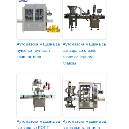
Аутоматска машина за
Аутоматска машина за
пуњење течности
затварање стезне
клипног типа
главе са једном
главом
Аутоматска машина за
Аутоматска машина за
затварање РОПП
затезање капа типа