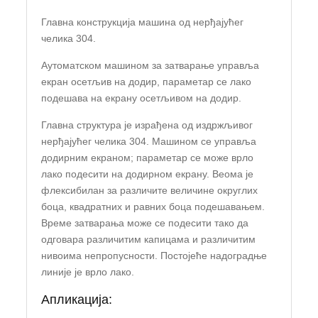
Главна конструкција машина од нерђајућег
челика 304.
Аутоматском машином за затварање управља
екран осетљив на додир, параметар се лако
подешава на екрану осетљивом на додир.
Главна структура је израђена од издржљивог
нерђајућег челика 304. Машином се управља
додирним екраном; параметар се може врло
лако подесити на додирном екрану. Веома је
флексибилан за различите величине округлих
боца, квадратних и равних боца подешавањем.
Време затварања може се подесити тако да
одговара различитим капицама и различитим
нивоима непропусности. Постојеће надоградње
линије је врло лако.
Апликација: