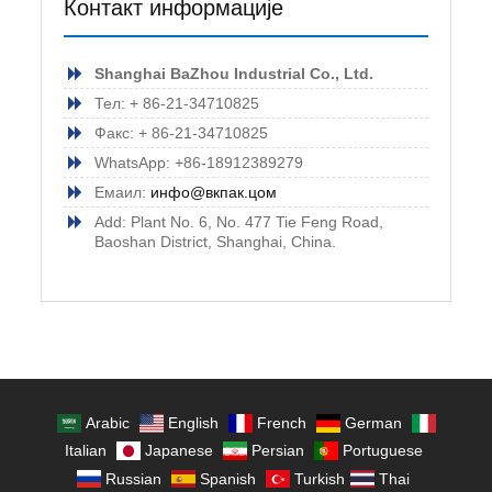
Контакт информације
Shanghai BaZhou Industrial Co., Ltd.
Тел: + 86-21-34710825
Факс: + 86-21-34710825
WhatsApp: +86-18912389279
Емаил:
инфо@вкпак.цом
Add: Plant No. 6, No. 477 Tie Feng Road,
Baoshan District, Shanghai, China.
Arabic
English
French
German
Italian
Japanese
Persian
Portuguese
Russian
Spanish
Turkish
Thai