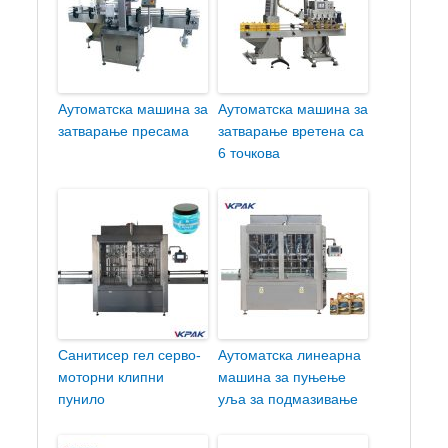
Аутоматска машина за
Аутоматска машина за
затварање пресама
затварање вретена са
6 точкова
Санитисер гел серво-
Аутоматска линеарна
моторни клипни
машина за пуњење
пунило
уља за подмазивање