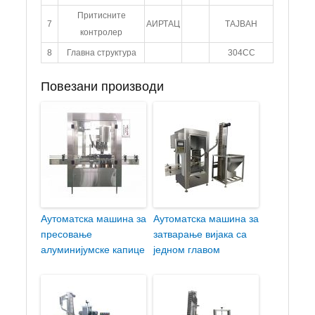
Притисните
7
АИРТАЦ
ТАЈВАН
контролер
8
Главна структура
304СС
Повезани производи
Аутоматска машина за
Аутоматска машина за
пресовање
затварање вијака са
алуминијумске капице
једном главом