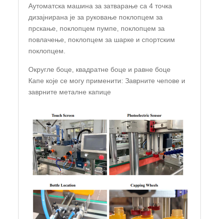
Аутоматска машина за затварање са 4 точка
дизајнирана је за руковање поклопцем за
прскање, поклопцем пумпе, поклопцем за
повлачење, поклопцем за шарке и спортским
поклопцем.
Округле боце, квадратне боце и равне боце
Капе које се могу применити: Заврните чепове и
заврните металне капице