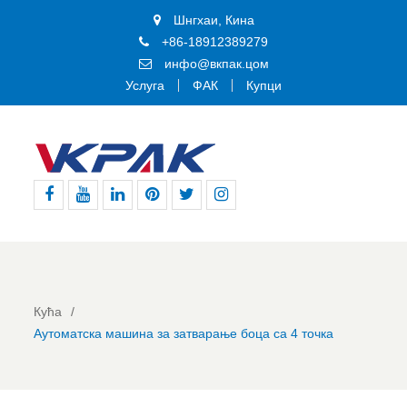
Шнгхаи, Кина
+86-18912389279
инфо@вкпак.цом
Услуга
ФАК
Купци
Фејсбук
Јутјуб
Линкедин
Пинтерест
Твитер
Инстаграм
Кућа
Аутоматска машина за затварање боца са 4 точка