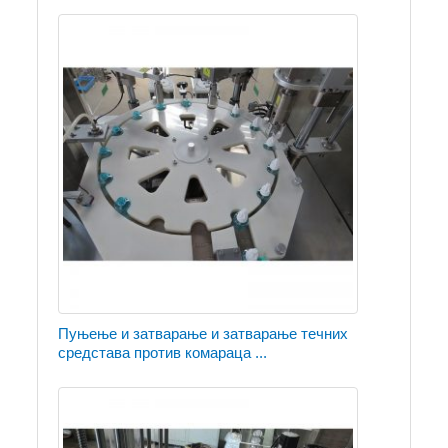
Пуњење и затварање и затварање течних
средстава против комараца ...