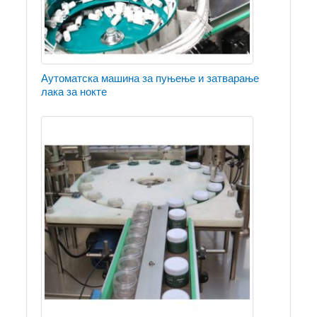
Аутоматска машина за пуњење и затварање
лака за нокте