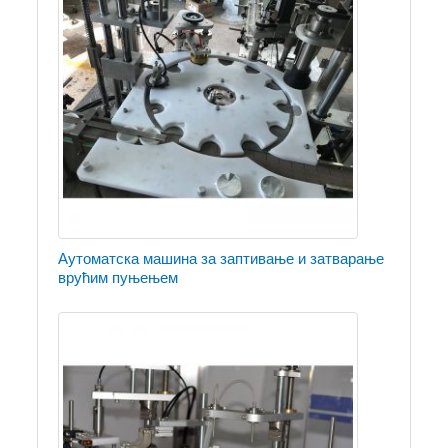
Аутоматска машина за заптивање и затварање
врућим пуњењем