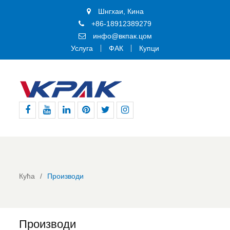
Шнгхаи, Кина
+86-18912389279
инфо@вкпак.цом
Услуга
ФАК
Купци
Фејсбук
Јутјуб
Линкедин
Пинтерест
Твитер
Инстаграм
Кућа
Производи
Производи