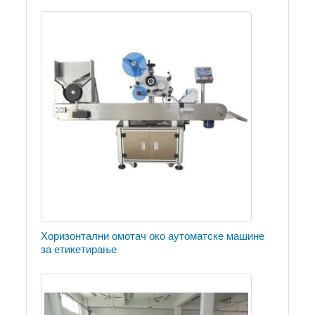
Хоризонтални омотач око аутоматске машине
за етикетирање