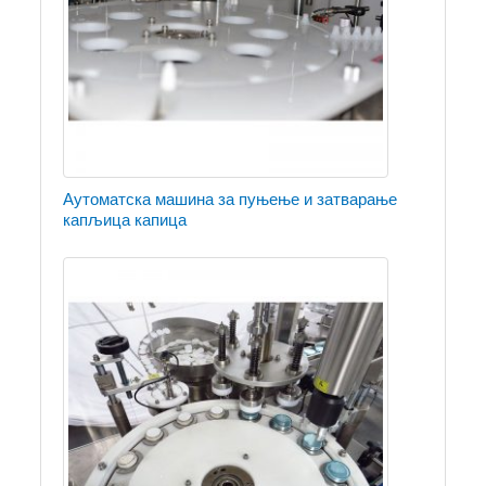
Аутоматска машина за пуњење и затварање
капљица капица