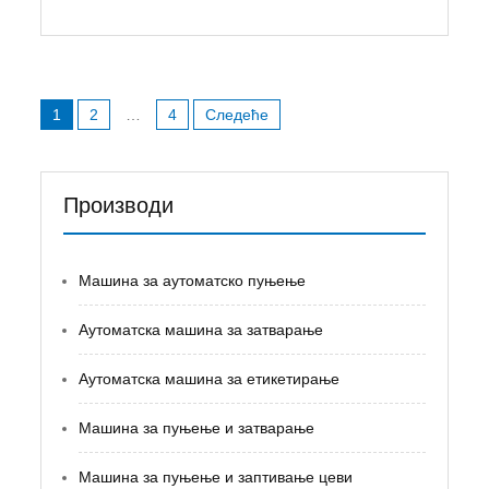
Кретање
1
2
…
4
Следеће
чланака
Производи
Машина за аутоматско пуњење
Аутоматска машина за затварање
Аутоматска машина за етикетирање
Машина за пуњење и затварање
Машина за пуњење и заптивање цеви