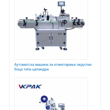
Аутоматска машина за етикетирање округлих
боца типа цилиндра