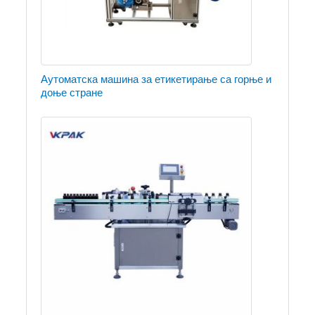
Аутоматска машина за етикетирање са горње и
доње стране