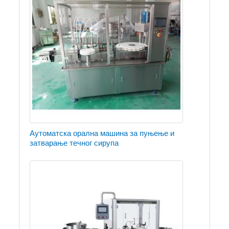
Аутоматска орална машина за пуњење и
затварање течног сирупа