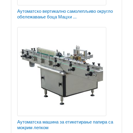
Аутоматско вертикално самолепљиво округло
обележавање боца Мацхи ...
Аутоматска машина за етикетирање папира са
мокрим лепком