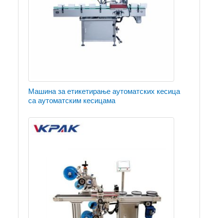
Машина за етикетирање аутоматских кесица
са аутоматским кесицама