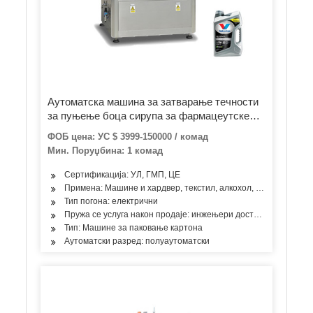
Аутоматска машина за затварање течности
за пуњење боца сирупа за фармацеутске
машине
ФОБ цена: УС $ 3999-150000 / комад
Мин. Поруџбина: 1 комад
Сертификација: УЛ, ГМП, ЦЕ
Примена: Машине и хардвер, текстил, алкохол, хемикалије, од
Тип погона: електрични
Пружа се услуга након продаје: инжењери доступни сервису 
Тип: Машине за паковање картона
Аутоматски разред: полуаутоматски