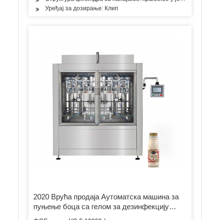
Уређај за дозирање: Клип
2020 Врућа продаја Аутоматска машина за
пуњење боца са гелом за дезинфекцију
алкохола са алкохолом