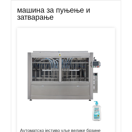
машина за пуњење и
затварање
Аутоматско јестиво уље велике брзине