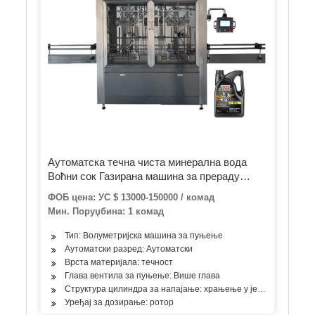
Аутоматска течна чиста минерална вода
Воћни сок Газирана машина за прераду
безалкохолних напитака Машина за
ФОБ цена: УС $ 13000-150000 / комад
флаширање кућних љубимаца / стаклених
Мин. Поруџбина: 1 комад
флаша Машина за пуњење и пуњење
машина за затварање и паковање
Тип: Волуметријска машина за пуњење
Аутоматски разред: Аутоматски
Врста материјала: течност
Глава вентила за пуњење: Више глава
Структура цилиндра за напајање: храњење у једној соби
Уређај за дозирање: ротор