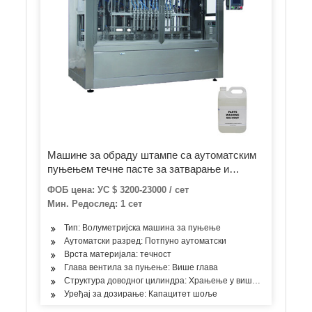
Машине за обраду штампе са аутоматским
пуњењем течне пасте за затварање и
затварање
ФОБ цена: УС $ 3200-23000 / сет
Мин. Редослед: 1 сет
Тип: Волуметријска машина за пуњење
Аутоматски разред: Потпуно аутоматски
Врста материјала: течност
Глава вентила за пуњење: Више глава
Структура доводног цилиндра: Храњење у више просторија
Уређај за дозирање: Капацитет шоље