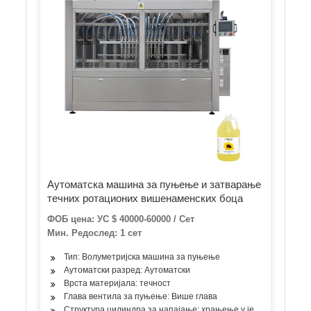
Аутоматска машина за пуњење и затварање
течних ротационих вишенаменских боца
ФОБ цена: УС $ 40000-60000 / Сет
Мин. Редослед: 1 сет
Тип: Волуметријска машина за пуњење
Аутоматски разред: Аутоматски
Врста материјала: течност
Глава вентила за пуњење: Више глава
Структура цилиндра за напајање: храњење у једној соби