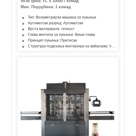
ФОБ цена: УС $ 10000 / комад
Мин. Поруџбина: 1 комад
Тип: Волуметријска машина за пуњење
Аутоматски разред: Аутоматски
Врста материјала: течност
Глава вентила за пуњење: Више глава
Принцип пуњења: Притисак
Структура подизања контејнера за амбалажу: пнеуматско п