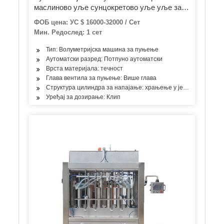
маслиново уље сунцокретово уље уље за
кухање уље за подмазивање уље за кочење
ФОБ цена: УС $ 16000-32000 / Сет
уље за пуњење бензина пуњење поклопца
Мин. Редослед: 1 сет
машина за паковање флаша
Тип: Волуметријска машина за пуњење
Аутоматски разред: Потпуно аутоматски
Врста материјала: течност
Глава вентила за пуњење: Више глава
Структура цилиндра за напајање: храњење у једној соби
Уређај за дозирање: Клип