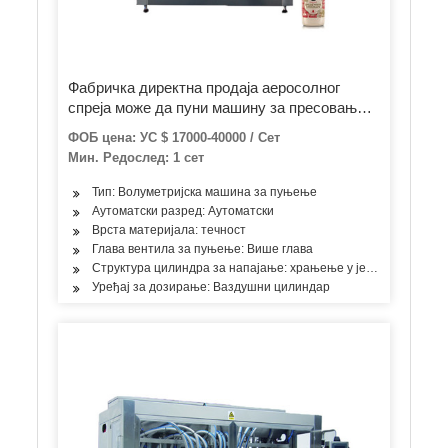
Фабричка директна продаја аеросолног
спреја може да пуни машину за пресовање и
затварање
ФОБ цена: УС $ 17000-40000 / Сет
Мин. Редослед: 1 сет
Тип: Волуметријска машина за пуњење
Аутоматски разред: Аутоматски
Врста материјала: течност
Глава вентила за пуњење: Више глава
Структура цилиндра за напајање: храњење у једној соби
Уређај за дозирање: Ваздушни цилиндар