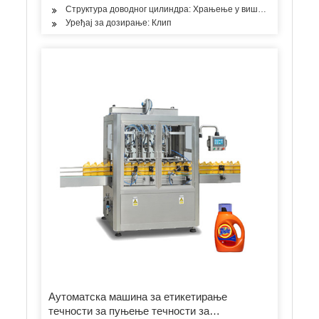
Структура доводног цилиндра: Храњење у више просторија
Уређај за дозирање: Клип
Аутоматска машина за етикетирање
течности за пуњење течности за