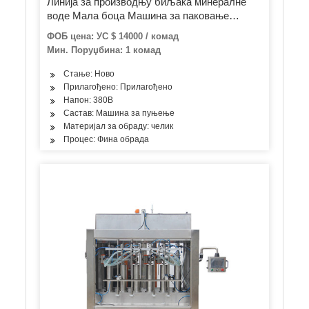
Линија за производњу биљака минералне
воде Мала боца Машина за паковање
етикета за пуњење боца 5Л 10Л за прање
ФОБ цена: УС $ 14000 / комад
боца
Мин. Поруџбина: 1 комад
Стање: Ново
Прилагођено: Прилагођено
Напон: 380В
Састав: Машина за пуњење
Материјал за обраду: челик
Процес: Фина обрада