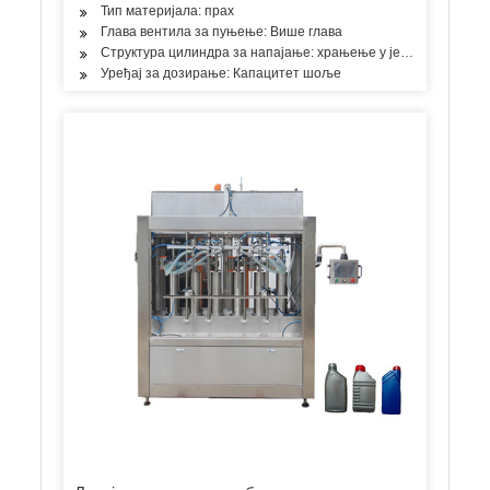
Тип материјала: прах
Глава вентила за пуњење: Више глава
Структура цилиндра за напајање: храњење у једној соби
Уређај за дозирање: Капацитет шоље