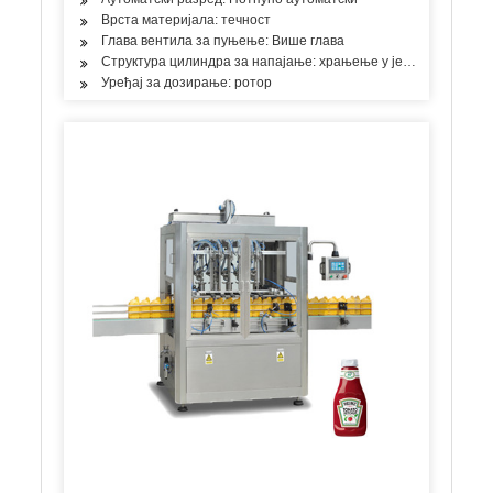
Врста материјала: течност
Глава вентила за пуњење: Више глава
Структура цилиндра за напајање: храњење у једној соби
Уређај за дозирање: ротор