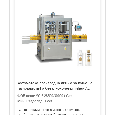
Аутоматска производна линија за пуњење
газираних пића безалкохолним пићем /
машина за пуњење лименки и машина за
ФОБ цена: УС $ 28500-30000 / Сет
пуњење и паковање лименки / пића
Мин. Редослед: 1 сет
течношћу
Тип: Волуметријска машина за пуњење
Аутоматски разред: Потпуно аутоматски