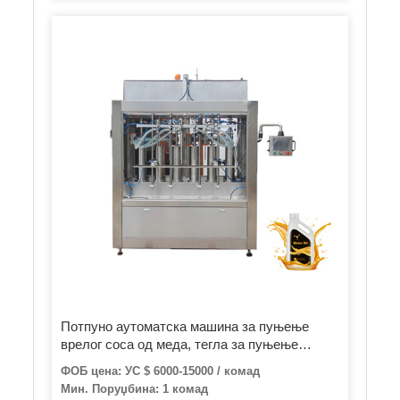
Потпуно аутоматска машина за пуњење
врелог соса од меда, тегла за пуњење
кечапа, машина за пуњење креме / кикирики
ФОБ цена: УС $ 6000-15000 / комад
путера / уља / џема / течности и флаша
Мин. Поруџбина: 1 комад