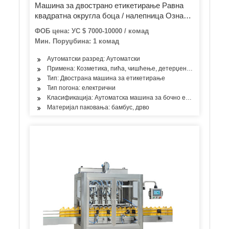
Машина за двострано етикетирање Равна
квадратна округла боца / налепница Ознака
за паковање Машина за пуњење и
ФОБ цена: УС $ 7000-10000 / комад
затварање Налепница за налепнице
Мин. Поруџбина: 1 комад
Произвођач
Аутоматски разред: Аутоматски
Примена: Козметика, пића, чишћење, детерџент, производи за 
Тип: Двострана машина за етикетирање
Тип погона: електрични
Класификација: Аутоматска машина за бочно етикетирање
Материјал паковања: бамбус, дрво