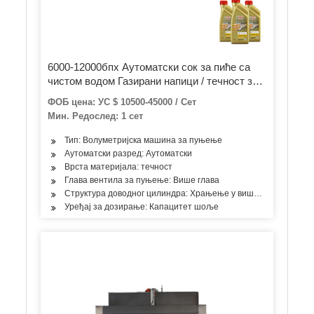
6000-12000бпх Аутоматски сок за пиће са
чистом водом Газирани напици / течност за
сок / стакло / канта за прање Пуњење,
ФОБ цена: УС $ 10500-45000 / Сет
пуњење, затварање / флаширање, машина
Мин. Редослед: 1 сет
за паковање
Тип: Волуметријска машина за пуњење
Аутоматски разред: Аутоматски
Врста материјала: течност
Глава вентила за пуњење: Више глава
Структура доводног цилиндра: Храњење у више просторија
Уређај за дозирање: Капацитет шоље