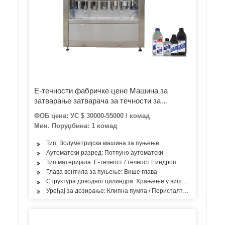
Е-течности фабричке цене Машина за
затварање затварача за течности за
пуњење боца за кућне љубимце (са ЦЕ)
ФОБ цена: УС $ 30000-55000 / комад
Мин. Поруџбина: 1 комад
Тип: Волуметријска машина за пуњење
Аутоматски разред: Потпуно аутоматски
Тип материјала: Е-течност / течност Еиедроп
Глава вентила за пуњење: Више глава
Структура доводног цилиндра: Храњење у више просторија
Уређај за дозирање: Клипна пумпа / Перисталтичка пумпа