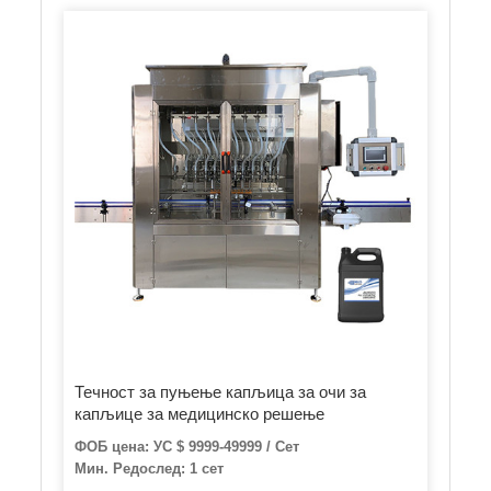
Течност за пуњење капљица за очи за
капљице за медицинско решење
ФОБ цена: УС $ 9999-49999 / Сет
Мин. Редослед: 1 сет