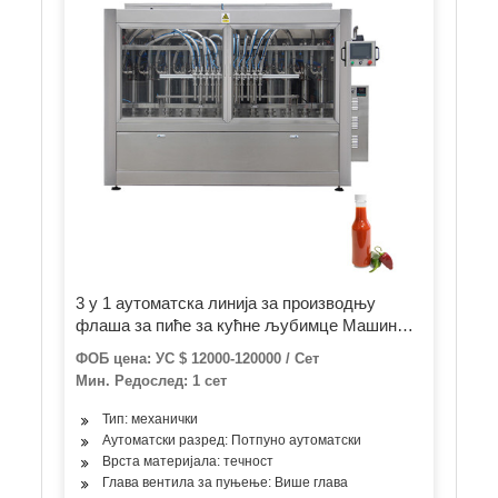
3 у 1 аутоматска линија за производњу
флаша за пиће за кућне љубимце Машина
за прање напитака Машина за затварање
ФОБ цена: УС $ 12000-120000 / Сет
поклопаца Машина за пуњење и затварање
Мин. Редослед: 1 сет
минералне чисте воде
Тип: механички
Аутоматски разред: Потпуно аутоматски
Врста материјала: течност
Глава вентила за пуњење: Више глава