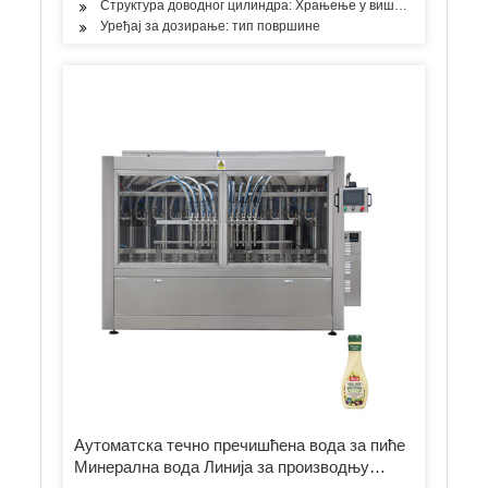
Структура доводног цилиндра: Храњење у више просторија
Уређај за дозирање: тип површине
Аутоматска течно пречишћена вода за пиће
Минерална вода Линија за производњу