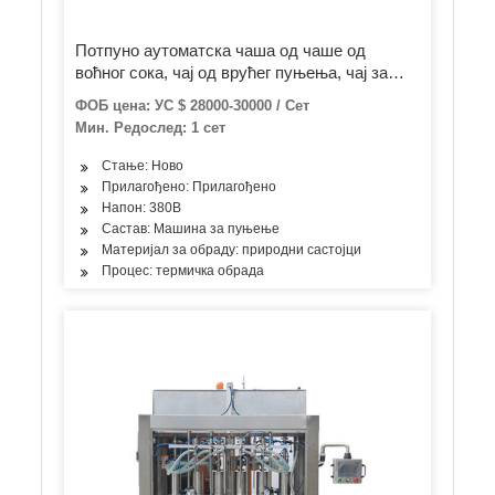
Потпуно аутоматска чаша од чаше од
воћног сока, чај од врућег пуњења, чај за
вруће пуњење, машина за прање, пуњење,
ФОБ цена: УС $ 28000-30000 / Сет
поклопац, 3-у-1 моно блок машина
Мин. Редослед: 1 сет
Стање: Ново
Прилагођено: Прилагођено
Напон: 380В
Састав: Машина за пуњење
Материјал за обраду: природни састојци
Процес: термичка обрада