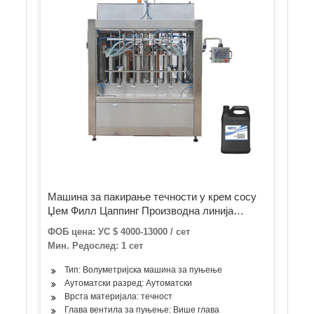
Машина за пакирање течности у крем сосу
Џем Филл Цаппинг Производна линија
Линеарни тип Аутоматска машина за
ФОБ цена: УС $ 4000-13000 / сет
пуњење са 4 млазнице
Мин. Редослед: 1 сет
Тип: Волуметријска машина за пуњење
Аутоматски разред: Аутоматски
Врста материјала: течност
Глава вентила за пуњење: Више глава