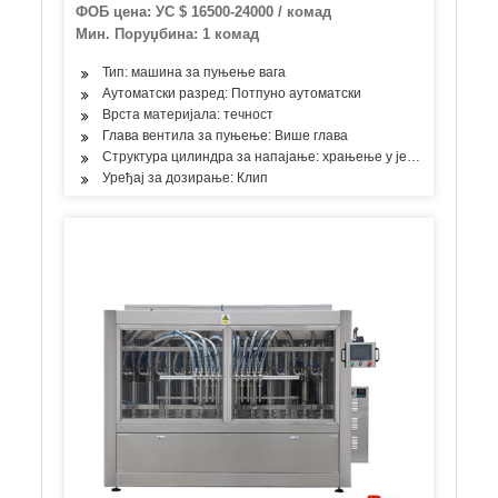
чисте воде машина за прање пуњења
ФОБ цена: УС $ 16500-24000 / комад
машина за затварање
Мин. Поруџбина: 1 комад
Тип: машина за пуњење вага
Аутоматски разред: Потпуно аутоматски
Врста материјала: течност
Глава вентила за пуњење: Више глава
Структура цилиндра за напајање: храњење у једној соби
Уређај за дозирање: Клип