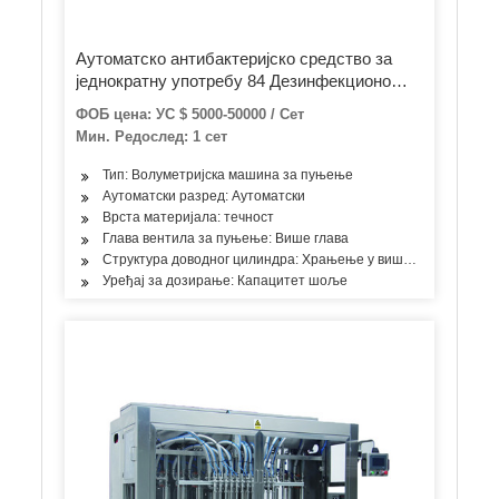
Аутоматско антибактеријско средство за
једнократну употребу 84 Дезинфекционо
средство Течност Гел алкохолна течност
ФОБ цена: УС $ 5000-50000 / Сет
Ручно прање Санитизер Мешање и пуњење
Мин. Редослед: 1 сет
боца Затварање етикета Машина за
паковање
Тип: Волуметријска машина за пуњење
Аутоматски разред: Аутоматски
Врста материјала: течност
Глава вентила за пуњење: Више глава
Структура доводног цилиндра: Храњење у више просторија
Уређај за дозирање: Капацитет шоље