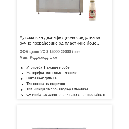
Аутоматска дезинфекциона средства за
ручне прерађевине од пластичне боце
Јестиво уље / џем / сос / течни сапун /
ФОБ цена: УС $ 15000-20000 / сет
кикирики путер / кечап машина за пуњење
Мин. Редослед: 1 сет
Употреба: Паковање робе
Материјал паковања: пластика
Паковање: флаше
Тип погона: електрични
Тип: Линија за производњу амбалаже
Функција: складиштење и паковање, продајно паковање