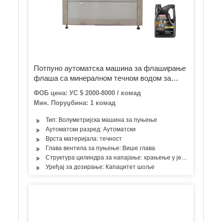
Потпуно аутоматска машина за флаширање
флаша са минералном течном водом за
пуњење боца
ФОБ цена: УС $ 2000-8000 / комад
Мин. Поруџбина: 1 комад
Тип: Волуметријска машина за пуњење
Аутоматски разред: Аутоматски
Врста материјала: течност
Глава вентила за пуњење: Више глава
Структура цилиндра за напајање: храњење у једној соби
Уређај за дозирање: Капацитет шоље