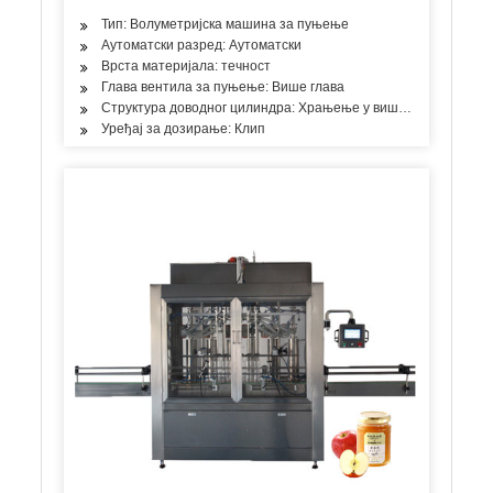
Тип: Волуметријска машина за пуњење
Аутоматски разред: Аутоматски
Врста материјала: течност
Глава вентила за пуњење: Више глава
Структура доводног цилиндра: Храњење у више просторија
Уређај за дозирање: Клип