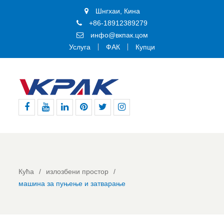
Шнгхаи, Кина
+86-18912389279
инфо@вкпак.цом
Услуга
ФАК
Купци
Фејсбук
Јутјуб
Линкедин
Пинтерест
Твитер
Инстаграм
Кућа
излозбени простор
машина за пуњење и затварање