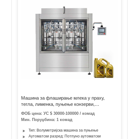
Машина за флаширање млека у праху,
тегла, лименка, пуњење конзерви,
затварање, етикетирање прашка
ФОБ цена: УС $ 30000-100000 / комад
Мин. Поруџбина: 1 комад
Тип: Волуметријска машина за пуњење
Аутоматски разред: Потпуно аутоматски