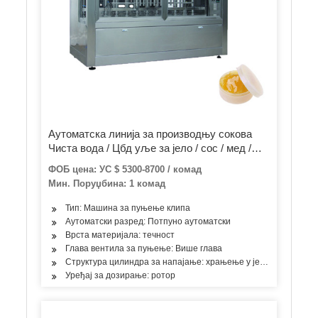
Аутоматска линија за производњу сокова
Чиста вода / Цбд уље за јело / сос / мед /
млеко / парадајз паста Машина за пуњење и
ФОБ цена: УС $ 5300-8700 / комад
затварање етикета
Мин. Поруџбина: 1 комад
Тип: Машина за пуњење клипа
Аутоматски разред: Потпуно аутоматски
Врста материјала: течност
Глава вентила за пуњење: Више глава
Структура цилиндра за напајање: храњење у једној соби
Уређај за дозирање: ротор