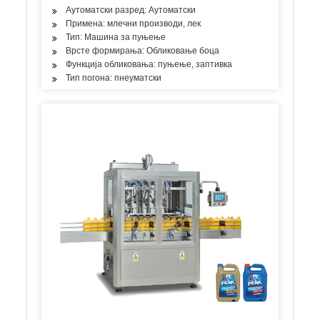
Аутоматски разред: Аутоматски
Примена: млечни производи, лек
Тип: Машина за пуњење
Врсте формирања: Обликовање боца
Функција обликовања: пуњење, заптивка
Тип погона: пнеуматски