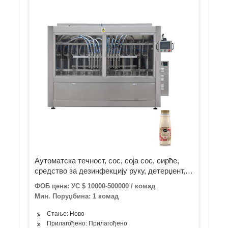
Аутоматска течност, сос, соја сос, сирће,
средство за дезинфекцију руку, детерџент,
шампон, гел за туширање, машина за
ФОБ цена: УС $ 10000-500000 / комад
пуњење клипних глава са 4-20 глава.
Мин. Поруџбина: 1 комад
Стање: Ново
Прилагођено: Прилагођено