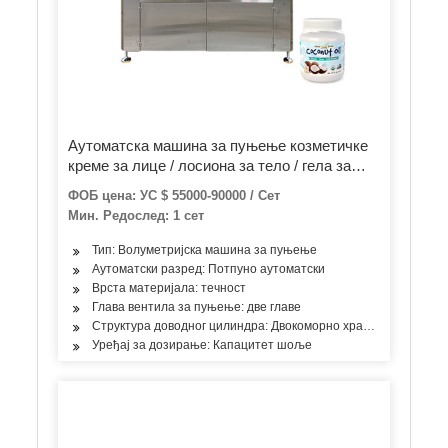
Аутоматска машина за пуњење козметичке
креме за лице / лосиона за тело / гела за
туширање Прање тела / шампон / детерџент
ФОБ цена: УС $ 55000-90000 / Сет
/ етилни алкохол Гел за дезинфекцију руку /
Мин. Редослед: 1 сет
течни сапун
Тип: Волуметријска машина за пуњење
Аутоматски разред: Потпуно аутоматски
Врста материјала: течност
Глава вентила за пуњење: две главе
Структура доводног цилиндра: Двокоморно храњење
Уређај за дозирање: Капацитет шоље