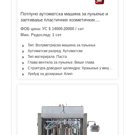
Потпуно аутоматска машина за пуњење и
заптивање пластичних козметичких
средстава за дезинфекцију руку
ФОБ цена: УС $ 14000-20000 / сет
Мин. Редослед: 1 сет
Тип: Волуметријска машина за пуњење
Аутоматски разред: Аутоматски
Тип материјала: Паста
Глава вентила за пуњење: Више глава
Структура доводног цилиндра: Храњење у више просторија
Уређај за дозирање: Клип