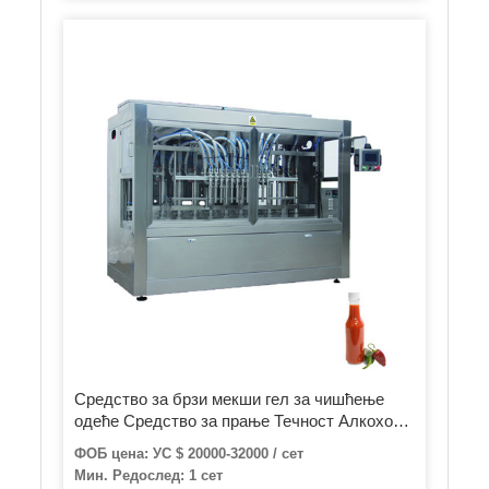
Средство за брзи мекши гел за чишћење
одеће Средство за прање Течност Алкохол
Дезинфекционо средство за руке Пластика
ФОБ цена: УС $ 20000-32000 / сет
Санитарно средство за пуњење малих
Мин. Редослед: 1 сет
флаша Машина за паковање