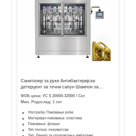
Санитизер за руке Антибактеријски
детерџент за течни сапун Шампон за
машину за прање посуђа Регенератор за
ФОБ цена: УС $ 20000-32000 / Сет
косу Ландри течни алкохолни гел за пуњење
Мин. Редослед: 1 сет
машина за линију пуњења боца
Употреба: Паковање робе
Материјал паковања: пластика
Паковање: флаше
Тип погона: пнеуматски
Тип: Линија за производњу амбалаже