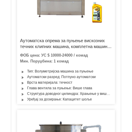
Аутоматска опрема за пуњење вискозних
течних клипних машина, комплетна машина
за паковање флаша са детерџентом за
ФОБ цена: УС $ 10000-24000 / комад
средство за дезинфекцију руку / парадајз
Мин. Поруџбина: 1 комад
паста / алкохолни гел / јестиво уље
Тип: Волуметријска машина за пуњење
Аутоматски разред: Потпуно аутоматски
Врста материјала: течност
Глава вентила за пуњење: Више глава
Структура доводног цилиндра: Храњење у више просторија
Уређај за дозирање: Капацитет шоље