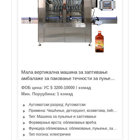
Мала вертикална машина за заптивање
амбалаже за паковање течности за пуњење
паковања, течност за пуњење, паковање,
ФОБ цена: УС $ 3200-10000 / комад
паковање, течно пуњење, 5мл, 10мл,
Мин. Поруџбина: 1 комад
алкохол
Аутоматски разред: Аутоматски
Примена: Чишћење, детерџент, козметика, пића, производи за 
Тип: Машина за пуњење и заптивање
Формирање врста: обликовање врећа
Функција обликовања: обликовање, пуњење, затварање
Тип погона: електрични