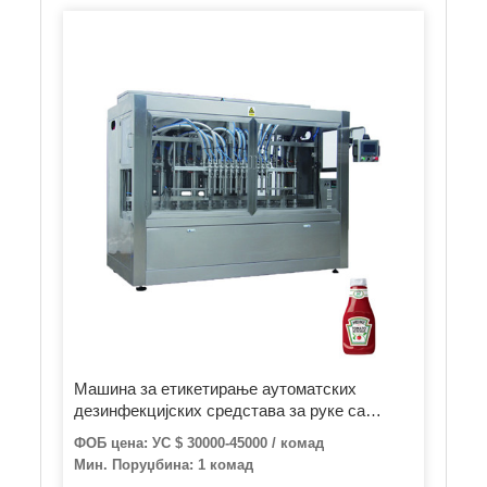
Машина за етикетирање аутоматских
дезинфекцијских средстава за руке са
гелом за алкохол, експлозијом отпорна на
ФОБ цена: УС $ 30000-45000 / комад
експлозију
Мин. Поруџбина: 1 комад