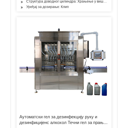
Структура доводног цилиндра: Храњење у више просторија
Уређај за дозирање: Клип
Аутоматски гел за дезинфекцију руку и
дезинфицијенс алкохол Течни гел за прање