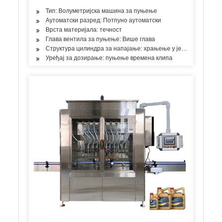
Тип: Волуметријска машина за пуњење
Аутоматски разред: Потпуно аутоматски
Врста материјала: течност
Глава вентила за пуњење: Више глава
Структура цилиндра за напајање: храњење у једној соби
Уређај за дозирање: пуњење времена клипа