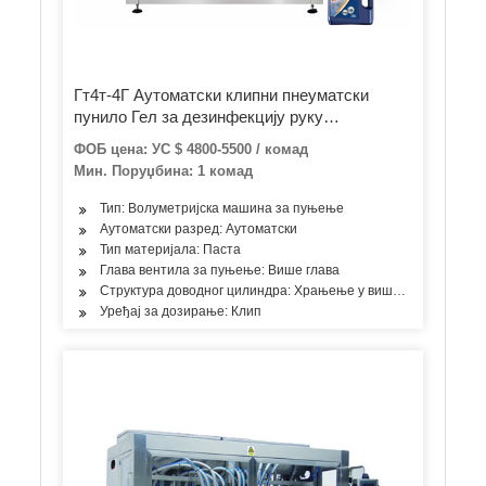
Гт4т-4Г Аутоматски клипни пнеуматски
пунило Гел за дезинфекцију руку
Козметичка крема лосион Храна Мед
ФОБ цена: УС $ 4800-5500 / комад
маслац пасте пасте флаша канта за флаше
Мин. Поруџбина: 1 комад
Тип: Волуметријска машина за пуњење
Аутоматски разред: Аутоматски
Тип материјала: Паста
Глава вентила за пуњење: Више глава
Структура доводног цилиндра: Храњење у више просторија
Уређај за дозирање: Клип