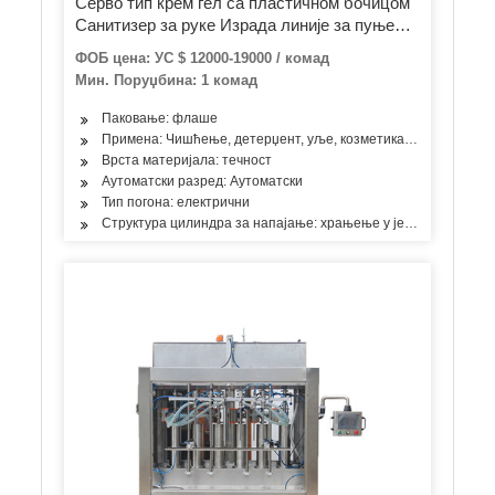
Серво тип крем гел са пластичном бочицом
Санитизер за руке Израда линије за пуњење
пасте од парадајза уље Уље од кикирики
ФОБ цена: УС $ 12000-19000 / комад
маслаца Вискозна течност Аутоматска
Мин. Поруџбина: 1 комад
машина за пуњење
Паковање: флаше
Примена: Чишћење, детерџент, уље, козметика, производи за 
Врста материјала: течност
Аутоматски разред: Аутоматски
Тип погона: електрични
Структура цилиндра за напајање: храњење у једној соби