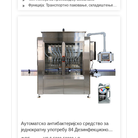
Функција: Транспортно паковање, складиштење и паковање, 
Аутоматско антибактеријско средство за
једнократну употребу 84 Дезинфекционо
средство Течност Гел алкохолна течност