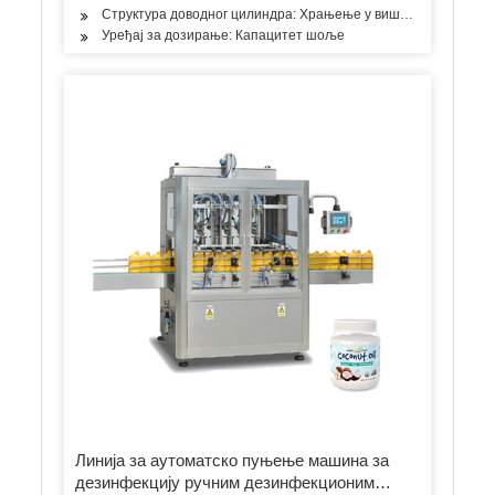
Структура доводног цилиндра: Храњење у више просторија
Уређај за дозирање: Капацитет шоље
Линија за аутоматско пуњење машина за
дезинфекцију ручним дезинфекционим