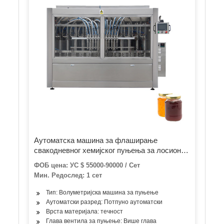
Аутоматска машина за флаширање
свакодневног хемијског пуњења за лосион
за крему / шампон / гел за туширање /
ФОБ цена: УС $ 55000-90000 / Сет
детерџент / течност за прање / средство за
Мин. Редослед: 1 сет
дезинфекцију руку / дезинфицијенс /
алкохолни течни сапун
Тип: Волуметријска машина за пуњење
Аутоматски разред: Потпуно аутоматски
Врста материјала: течност
Глава вентила за пуњење: Више глава