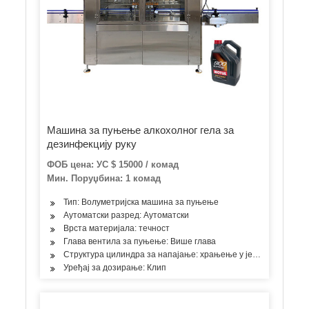
Машина за пуњење алкохолног гела за
дезинфекцију руку
ФОБ цена: УС $ 15000 / комад
Мин. Поруџбина: 1 комад
Тип: Волуметријска машина за пуњење
Аутоматски разред: Аутоматски
Врста материјала: течност
Глава вентила за пуњење: Више глава
Структура цилиндра за напајање: храњење у једној соби
Уређај за дозирање: Клип