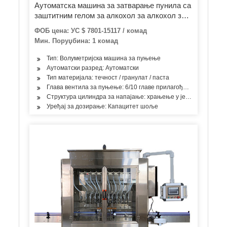
Аутоматска машина за затварање пунила са
заштитним гелом за алкохол за алкохол за
заштиту од експлозије
ФОБ цена: УС $ 7801-15117 / комад
Мин. Поруџбина: 1 комад
Тип: Волуметријска машина за пуњење
Аутоматски разред: Аутоматски
Тип материјала: течност / гранулат / паста
Глава вентила за пуњење: 6/10 главе прилагођене
Структура цилиндра за напајање: храњење у једној соби
Уређај за дозирање: Капацитет шоље