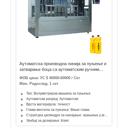
Аутоматска производна линија за пуњење и
затварање боца са аутоматским ручним
гелом Санитизер шампоном
ФОБ цена: УС $ 40000-60000 / Сет
Мин. Редослед: 1 сет
Тип: Волуметријска машина за пуњење
Аутоматски разред: Аутоматски
Врста материјала: течност
Глава вентила за пуњење: Више глава
Структура цилиндра за напајање: храњење у једној соби
Уређај за дозирање: Клип