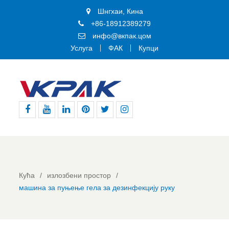
Шнгхаи, Кина
+86-18912389279
инфо@вкпак.цом
Услуга
ФАК
Купци
Фејсбук
Јутјуб
Линкедин
Пинтерест
Твитер
Инстаграм
Кућа
излозбени простор
машина за пуњење гела за дезинфекцију руку