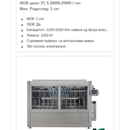
руку за пластичне боце Лосион крем
ФОБ цена: УС $ 20000-25000 / сет
пуњење паковање заптивање машина за
Мин. Редослед: 1 сет
етикетирање поклопца
МОК: 1 сет
ОЕМ: Да
Капацитет: 1200-5000 бпх зависи од броја млазница
Тежина: 1000 Кг
Спремник пуфера: са контролама нивоа
Тип погона: електрични