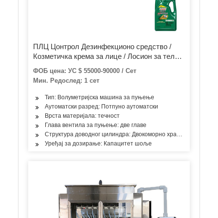
ПЛЦ Цонтрол Дезинфекционо средство /
Козметичка крема за лице / Лосион за тело /
Гел за туширање Прање тела / Шампон /
ФОБ цена: УС $ 55000-90000 / Сет
Детерџент / Етил алкохол Гел за
Мин. Редослед: 1 сет
дезинфекцију руку / Машина за пуњење
течног сапуна
Тип: Волуметријска машина за пуњење
Аутоматски разред: Потпуно аутоматски
Врста материјала: течност
Глава вентила за пуњење: две главе
Структура доводног цилиндра: Двокоморно храњење
Уређај за дозирање: Капацитет шоље