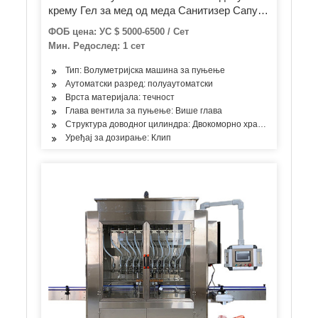
крему Гел за мед од меда Санитизер Сапун
за прање руку Детерџент Бочица Сируп
ФОБ цена: УС $ 5000-6500 / Сет
Шампон Кечап 4 главе Покривање
Мин. Редослед: 1 сет
Означавање
Тип: Волуметријска машина за пуњење
Аутоматски разред: полуаутоматски
Врста материјала: течност
Глава вентила за пуњење: Више глава
Структура доводног цилиндра: Двокоморно храњење
Уређај за дозирање: Клип