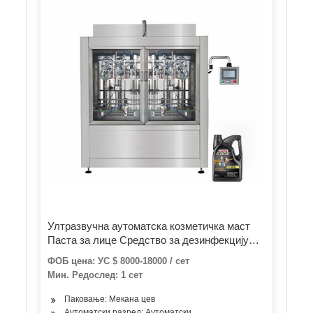
Ултразвучна аутоматска козметичка маст
Паста за лице Средство за дезинфекцију
руку Лепак Гел крема округла пластична
ФОБ цена: УС $ 8000-18000 / сет
мека цев за паковање амбалажа машина за
Мин. Редослед: 1 сет
пуњење
Паковање: Мекана цев
Аутоматски разред: Аутоматски