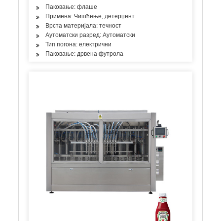
Паковање: флаше
Примена: Чишћење, детерџент
Врста материјала: течност
Аутоматски разред: Аутоматски
Тип погона: електрични
Паковање: дрвена футрола