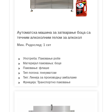
Аутоматска машина за затварање боца са
течним алкохолним гелом за алкохол
Мин. Редослед: 1 сет
Употреба: Паковање робе
Материјал паковања: боце
Паковање: флаше
Тип погона: пнеуматски
Тип: Линија за производњу амбалаже
Функција: Транспортно паковање