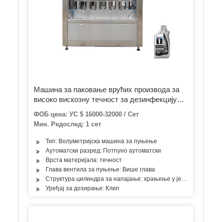
Машина за паковање врућих производа за
високо вискозну течност за дезинфекцију
руку / течно ручно прање / детерџент / гел
ФОБ цена: УС $ 16000-32000 / Сет
клипну машину за пуњење
Мин. Редослед: 1 сет
Тип: Волуметријска машина за пуњење
Аутоматски разред: Потпуно аутоматски
Врста материјала: течност
Глава вентила за пуњење: Више глава
Структура цилиндра за напајање: храњење у једној соби
Уређај за дозирање: Клип