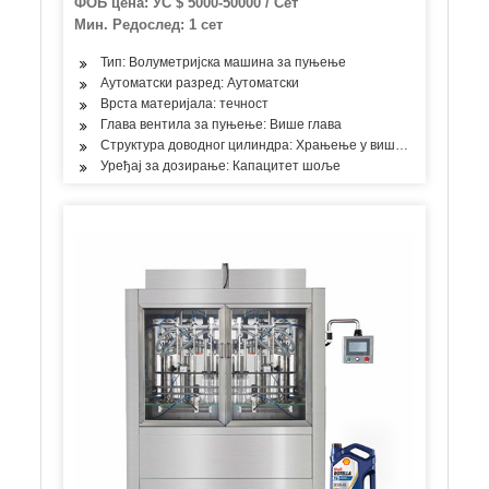
ФОБ цена: УС $ 5000-50000 / Сет
Ручно прање Санитизер Мешање и пуњење
Мин. Редослед: 1 сет
боца Затварање етикета Машина за
паковање
Тип: Волуметријска машина за пуњење
Аутоматски разред: Аутоматски
Врста материјала: течност
Глава вентила за пуњење: Више глава
Структура доводног цилиндра: Храњење у више просторија
Уређај за дозирање: Капацитет шоље