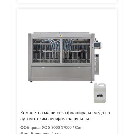
Комплетна машина за флаширање меда са
аутоматским линијама за пуњење
ФОБ цена: УС $ 9000-17000 / Сет
Мин. Редослед: 1 сет