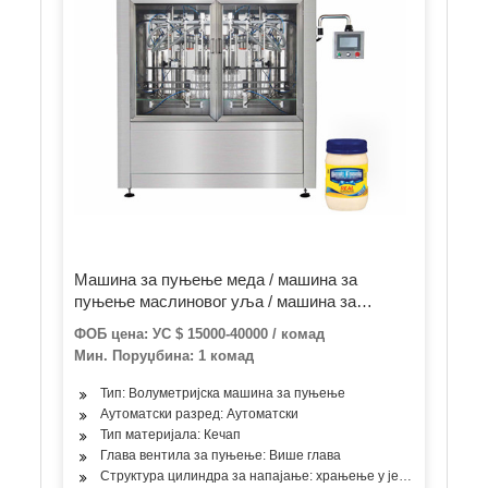
Машина за пуњење меда / машина за
пуњење маслиновог уља / машина за
пуњење џема од кикирикија
ФОБ цена: УС $ 15000-40000 / комад
Мин. Поруџбина: 1 комад
Тип: Волуметријска машина за пуњење
Аутоматски разред: Аутоматски
Тип материјала: Кечап
Глава вентила за пуњење: Више глава
Структура цилиндра за напајање: храњење у једној соби