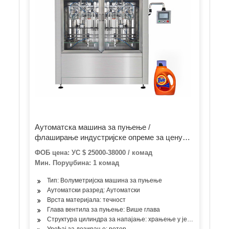
Аутоматска машина за пуњење /
флаширање индустријске опреме за цену
погона за прераду меда
ФОБ цена: УС $ 25000-38000 / комад
Мин. Поруџбина: 1 комад
Тип: Волуметријска машина за пуњење
Аутоматски разред: Аутоматски
Врста материјала: течност
Глава вентила за пуњење: Више глава
Структура цилиндра за напајање: храњење у једној соби