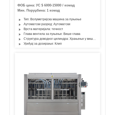
кечапа, машина за пуњење креме / кикирики
ФОБ цена: УС $ 6000-15000 / комад
путера / уља / џема / течности и флаша
Мин. Поруџбина: 1 комад
Тип: Волуметријска машина за пуњење
Аутоматски разред: Аутоматски
Врста материјала: течност
Глава вентила за пуњење: Више глава
Структура доводног цилиндра: Храњење у више просторија
Уређај за дозирање: Клип