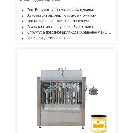
Тип: Волуметријска машина за пуњење
Аутоматски разред: Потпуно аутоматски
Тип материјала: Паста са гранулама
Глава вентила за пуњење: Више глава
Структура доводног цилиндра: Храњење у више просторија
Уређај за дозирање: Клип