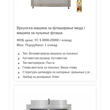
Врхунска машина за флаширање меда /
машина за пуњење флаша
ФОБ цена: УС $ 8000-20000 / комад
Мин. Поруџбина: 1 комад
Тип: Волуметријска машина за пуњење
Аутоматски разред: Аутоматски
Тип материјала: Паста
Глава вентила за пуњење: Више глава
Структура цилиндра за напајање: храњење у једној соби
Уређај за дозирање: Клип