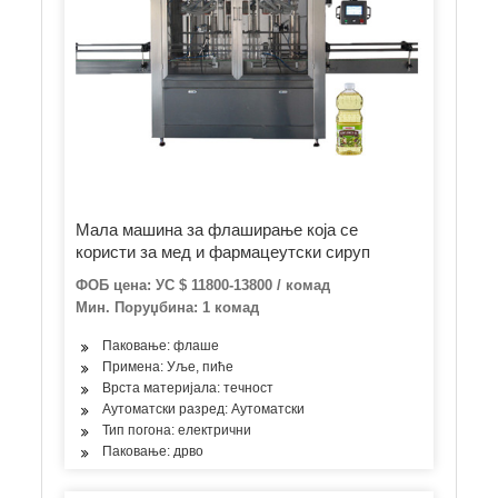
Мала машина за флаширање која се
користи за мед и фармацеутски сируп
ФОБ цена: УС $ 11800-13800 / комад
Мин. Поруџбина: 1 комад
Паковање: флаше
Примена: Уље, пиће
Врста материјала: течност
Аутоматски разред: Аутоматски
Тип погона: електрични
Паковање: дрво