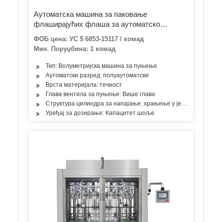
Аутоматска машина за паковање
флаширајућих флаша за аутоматско
пуњење шампона од меда
ФОБ цена: УС $ 6853-15117 / комад
Мин. Поруџбина: 1 комад
Тип: Волуметријска машина за пуњење
Аутоматски разред: полуаутоматски
Врста материјала: течност
Глава вентила за пуњење: Више глава
Структура цилиндра за напајање: храњење у једној соби
Уређај за дозирање: Капацитет шоље