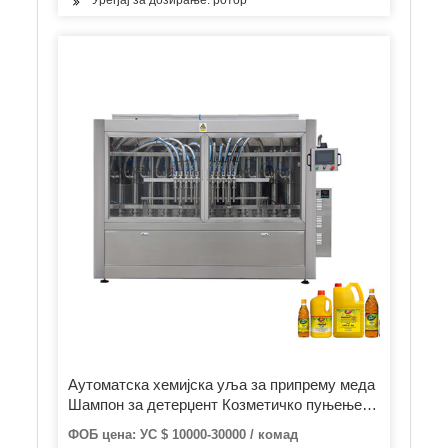
Уређај за дозирање: ротор
Аутоматска хемијска уља за припрему меда
Шампон за детерџент Козметичко пуњење
машина за паковање флаша
ФОБ цена: УС $ 10000-30000 / комад