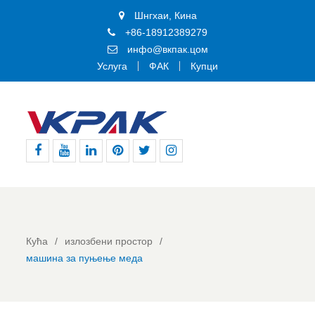
Шнгхаи, Кина
+86-18912389279
инфо@вкпак.цом
Услуга
ФАК
Купци
Фејсбук
Јутјуб
Линкедин
Пинтерест
Твитер
Инстаграм
Кућа
излозбени простор
машина за пуњење меда