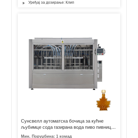
Уређај за дозирање: Клип
Сунсвелл аутоматска бочица за кућне
љубимце сода газирана вода пиво пивница
вино топло сок чај кафа млеко сос мед
Мин. Поруџбина: 1 комад