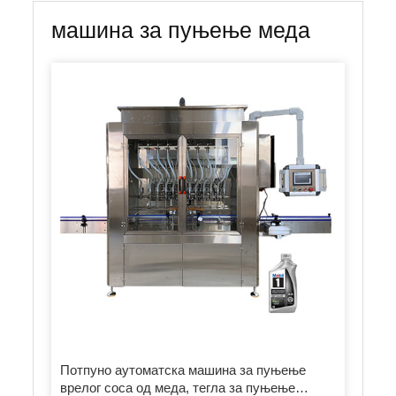
машина за пуњење меда
Потпуно аутоматска машина за пуњење
врелог соса од меда, тегла за пуњење