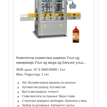
Комплетна козметика шампон Уље од
кикирикија Уље од меда од биљног уља
0,5Л 2Л 5Л 10Л 20Л Пластична боца
ФОБ цена: УС $ 5000-65000 / Сет
Пуњење Ознака Машина за паковање и
Мин. Редослед: 1 сет
флаширање
Тип: Волуметријска машина за пуњење
Аутоматски разред: Аутоматски
Врста материјала: течност
Глава вентила за пуњење: Више глава
Структура доводног цилиндра: Храњење у више просторија
Уређај за дозирање: Капацитет шоље