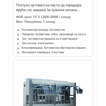
Потпуно аутоматска паста од парадајза
врућа сос машина за пуњење кечапа
машина за пуњење креме / кикирики путера /
ФОБ цена: УС $ 13000-30000 / комад
уља / џема / течност флаширање машина за
Мин. Поруџбина: 1 комад
етикетирање поклопаца
Аутоматски разред: Аутоматски
Примена: Козметика, пића, производи за негу коже, производи 
Тип: Аутоматска машина за етикетирање
Тип погона: електрични
Класификација: Аутоматска вертикална машина за етикетира
Материјал паковања: пластика