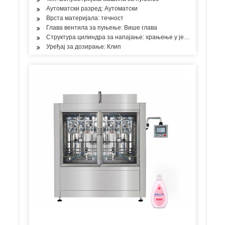
Аутоматски разред: Аутоматски
Врста материјала: течност
Глава вентила за пуњење: Више глава
Структура цилиндра за напајање: храњење у једној соби
Уређај за дозирање: Клип