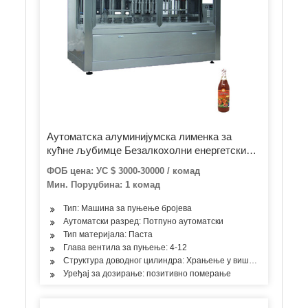
Аутоматска алуминијумска лименка за
кућне љубимце Безалкохолни енергетски
напитак Врући сок Чај Кафа Млечни сос
ФОБ цена: УС $ 3000-30000 / комад
Мед флаширање пуњења Заптивање
Мин. Поруџбина: 1 комад
Затварање чепова Машине за паковање
конзерви
Тип: Машина за пуњење бројева
Аутоматски разред: Потпуно аутоматски
Тип материјала: Паста
Глава вентила за пуњење: 4-12
Структура доводног цилиндра: Храњење у више просторија
Уређај за дозирање: позитивно померање