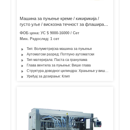
Машина за пуњење креме / кикирикија /
густо уље / вискозна течност за флаширање
Парадајз паста Врући сос Теглица од меда
ФОБ цена: УС $ 9000-16000 / Сет
Кечап боца Пуњење машине за паковање
Мин. Редослед: 1 сет
палминог уља
Тип: Волуметријска машина за пуњење
Аутоматски разред: Потпуно аутоматски
Тип материјала: Паста са гранулама
Глава вентила за пуњење: Више глава
Структура доводног цилиндра: Храњење у више просторија
Уређај за дозирање: Клип