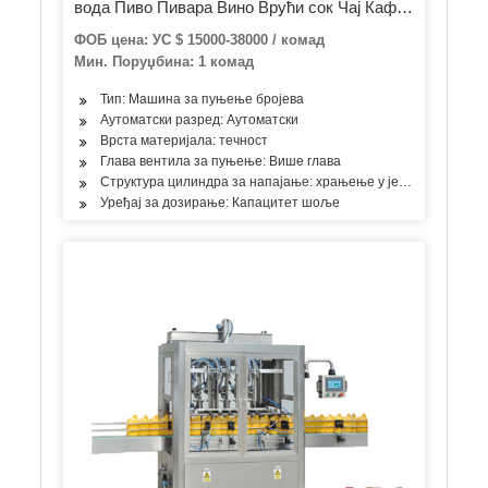
вода Пиво Пивара Вино Врући сок Чај Кафа
Млечни сос Мед Енергетски напитак Боца
ФОБ цена: УС $ 15000-38000 / комад
за сируп Пуњење Заптивање Машина за
Мин. Поруџбина: 1 комад
затварање
Тип: Машина за пуњење бројева
Аутоматски разред: Аутоматски
Врста материјала: течност
Глава вентила за пуњење: Више глава
Структура цилиндра за напајање: храњење у једној соби
Уређај за дозирање: Капацитет шоље