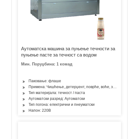
Аутоматска машина за пуњење течности за
пуњење пасте за течност са водом
Мин. Поруџбина: 1 комад
Паковање: флаше
Примена: Чишћење, детерџент, поврће, воће, зачини, уље, пр
Тип материјала: течност / паста
Аутоматски разред: Аутоматски
Тип погона: електрични и пнеуматски
Напон: 220В