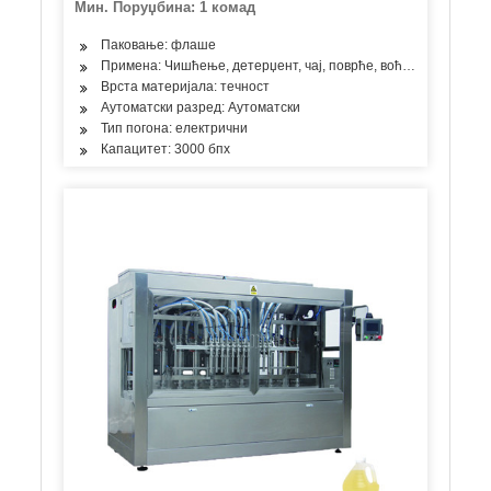
Мин. Поруџбина: 1 комад
Паковање: флаше
Примена: Чишћење, детерџент, чај, поврће, воће, риба, месо,
Врста материјала: течност
Аутоматски разред: Аутоматски
Тип погона: електрични
Капацитет: 3000 бпх