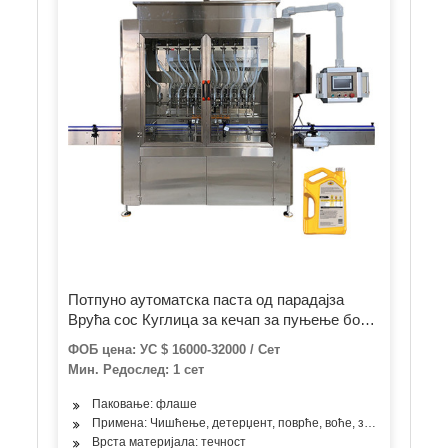
Потпуно аутоматска паста од парадајза
Врућа сос Куглица за кечап за пуњење боца
од меда Машина за етикетирање боца, крем
ФОБ цена: УС $ 16000-32000 / Сет
/ кикирики путер / густо уље / вискозна
Мин. Редослед: 1 сет
течност
Паковање: флаше
Примена: Чишћење, детерџент, поврће, воће, зачини, уље, ко
Врста материјала: течност