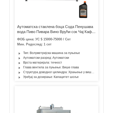
Аутоматска стаклена боца Сода Пенушава
вода Пиво Пивара Вино Врући сок Чај Кафа
Млечни сос Мед Енергетски напитак Боца
ФОБ цена: УС $ 15000-75000 / Сет
за сируп Пуњење Заптивање Машина за
Мин. Редослед: 1 сет
затварање
Тип: Волуметријска машина за пуњење
Аутоматски разред: Аутоматски
Врста материјала: течност
Глава вентила за пуњење: Више глава
Структура доводног цилиндра: Храњење у више просторија
Уређај за дозирање: Капацитет шоље