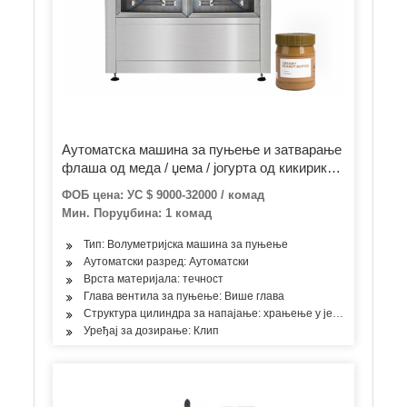
Аутоматска машина за пуњење и затварање
флаша од меда / џема / јогурта од кикирикија
и маслаца од кикирикија са мастиком од
ФОБ цена: УС $ 9000-32000 / комад
пластичног и стакленог боца
Мин. Поруџбина: 1 комад
Тип: Волуметријска машина за пуњење
Аутоматски разред: Аутоматски
Врста материјала: течност
Глава вентила за пуњење: Више глава
Структура цилиндра за напајање: храњење у једној соби
Уређај за дозирање: Клип