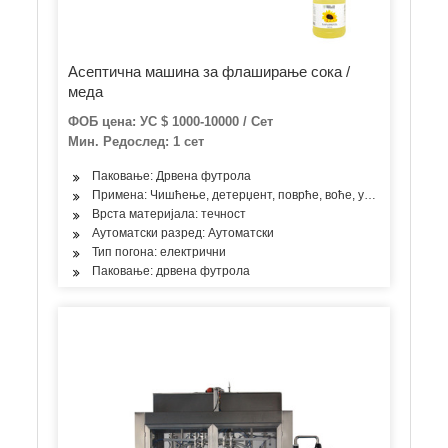
Асептична машина за флаширање сока /
меда
ФОБ цена: УС $ 1000-10000 / Сет
Мин. Редослед: 1 сет
Паковање: Дрвена футрола
Примена: Чишћење, детерџент, поврће, воће, уље, млечни пр
Врста материјала: течност
Аутоматски разред: Аутоматски
Тип погона: електрични
Паковање: дрвена футрола