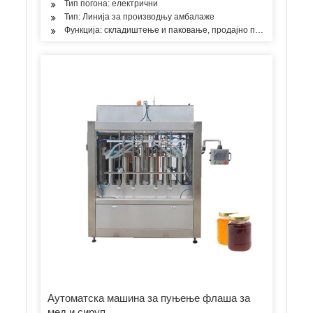
Тип погона: електрични
Тип: Линија за производњу амбалаже
Функција: складиштење и паковање, продајно паковање
Аутоматска машина за пуњење флаша за
мед и сируп