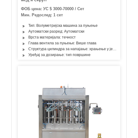
ФОБ цена: УС $ 3000-70000 / Сет
Мин. Редослед: 1 сет
Тип: Волуметријска машина за пуњење
Аутоматски разред: Аутоматски
Врста материјала: течност
Глава вентила за пуњење: Више глава
Структура цилиндра за напајање: храњење у једној соби
Уређај за дозирање: тип површине