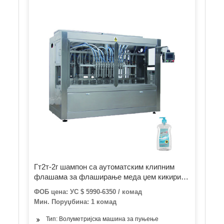
Гт2т-2г шампон са аутоматским клипним
флашама за флаширање меда џем кикирики
путер тегла кечап паста машина за пуњење
ФОБ цена: УС $ 5990-6350 / комад
са резервоаром за мешање
Мин. Поруџбина: 1 комад
Тип: Волуметријска машина за пуњење