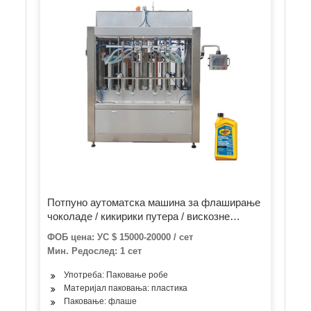
Потпуно аутоматска машина за флаширање
чоколаде / кикирики путера / вискозне
течности Парадајз паста врући сос џем од
ФОБ цена: УС $ 15000-20000 / сет
меда Кечап машина за пуњење боца
Мин. Редослед: 1 сет
Употреба: Паковање робе
Материјал паковања: пластика
Паковање: флаше