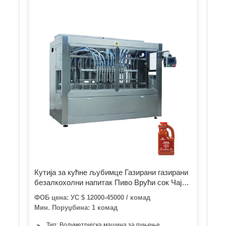
Кутија за кућне љубимце Газирани газирани
безалкохолни напитак Пиво Врући сок Чај
Кафа Млечни сос Мед флаширање пуњење
ФОБ цена: УС $ 12000-45000 / комад
пуњење затварање чеп конзерва машина за
Мин. Поруџбина: 1 комад
паковање
Тип: Волуметријска машина за пуњење