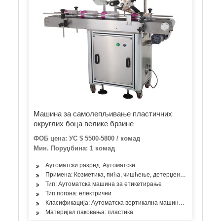
Машина за самолепљивање пластичних
округлих боца велике брзине
ФОБ цена: УС $ 5500-5800 / комад
Мин. Поруџбина: 1 комад
Аутоматски разред: Аутоматски
Примена: Козметика, пића, чишћење, детерџент, производи за
Тип: Аутоматска машина за етикетирање
Тип погона: електрични
Класификација: Аутоматска вертикална машина за етикетира
Материјал паковања: пластика