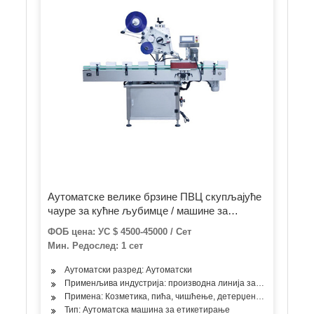
Аутоматске велике брзине ПВЦ скупљајуће
чауре за кућне љубимце / машине за
топљење топлих лепкова / самољепљиве
ФОБ цена: УС $ 4500-45000 / Сет
етикете БОПП
Мин. Редослед: 1 сет
Аутоматски разред: Аутоматски
Применљива индустрија: производна линија за пуњење пића
Примена: Козметика, пића, чишћење, детерџент, производи за 
Тип: Аутоматска машина за етикетирање