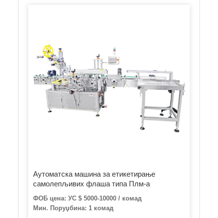
Аутоматска машина за етикетирање
самолепљивих флаша типа Плм-а
ФОБ цена: УС $ 5000-10000 / комад
Мин. Поруџбина: 1 комад