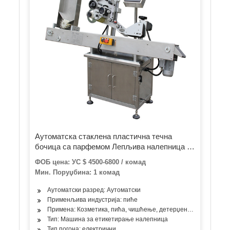
Аутоматска стаклена пластична течна
бочица са парфемом Лепљива налепница за
етикете Козметичка самолепљива етикета
ФОБ цена: УС $ 4500-6800 / комад
за заптивање паковања БОПП машина за
Мин. Поруџбина: 1 комад
етикетирање лепкова
Аутоматски разред: Аутоматски
Применљива индустрија: пиће
Примена: Козметика, пића, чишћење, детерџент, производи за 
Тип: Машина за етикетирање налепница
Тип погона: електрични