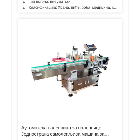
Тип погона: пнеуматски
Класификација: Храна, пиће, роба, медицина, хемикалије
Аутоматска налепница за налепнице
Једнострана самолепљива машина за