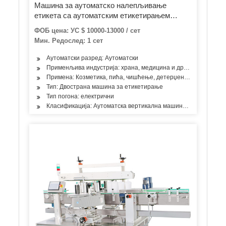
Машина за аутоматско налепљивање
етикета са аутоматским етикетирањем
положаја округле боце
ФОБ цена: УС $ 10000-13000 / сет
Мин. Редослед: 1 сет
Аутоматски разред: Аутоматски
Применљива индустрија: храна, медицина и друге индустрије
Примена: Козметика, пића, чишћење, детерџент, производи за 
Тип: Двострана машина за етикетирање
Тип погона: електрични
Класификација: Аутоматска вертикална машина за етикетира