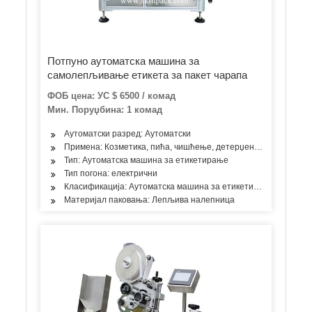
Потпуно аутоматска машина за
самолепљивање етикета за пакет чарапа
ФОБ цена: УС $ 6500 / комад
Мин. Поруџбина: 1 комад
Аутоматски разред: Аутоматски
Примена: Козметика, пића, чишћење, детерџент, производи за 
Тип: Аутоматска машина за етикетирање
Тип погона: електрични
Класификација: Аутоматска машина за етикетирање
Материјал паковања: Лепљива налепница