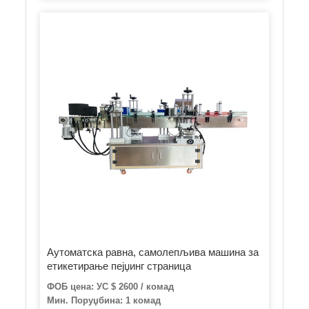
Аутоматска равна, самолепљива машина за
етикетирање пејџинг страница
ФОБ цена: УС $ 2600 / комад
Мин. Поруџбина: 1 комад