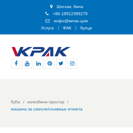
Шнгхаи, Кина
+86-18912389279
инфо@вкпак.цом
Услуга
ФАК
Купци
Фејсбук
Јутјуб
Линкедин
Пинтерест
Твитер
Инстаграм
Кућа
излозбени простор
машина за самолепљивање етикета