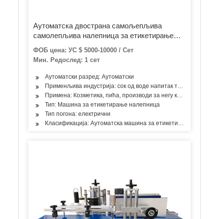
Аутоматска двострана самољепљива
самолепљива налепница за етикетирање
машине за паковање
ФОБ цена: УС $ 5000-10000 / Сет
Мин. Редослед: 1 сет
Аутоматски разред: Аутоматски
Применљива индустрија: сок од воде напитак течна сода вод
Примена: Козметика, пића, производи за негу коже, производи 
Тип: Машина за етикетирање налепница
Тип погона: електрични
Класификација: Аутоматска машина за етикетирање вина