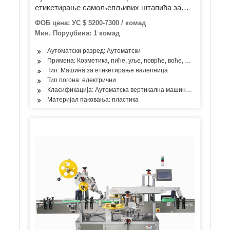
етикетирање самољепљивих штапића за
боце за кућне љубимце
ФОБ цена: УС $ 5200-7300 / комад
Мин. Поруџбина: 1 комад
Аутоматски разред: Аутоматски
Примена: Козметика, пиће, уље, поврће, воће, млечни произ
Тип: Машина за етикетирање налепница
Тип погона: електрични
Класификација: Аутоматска вертикална машина за етикетира
Материјал паковања: пластика