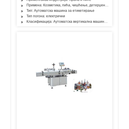
Примена: Козметика, пића, чишћење, детерџент, производи за 
Тип: Аутоматска машина за етикетирање
Тип погона: електрични
Класификација: Аутоматска вертикална машина за етикетира