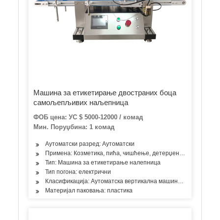
Машина за етикетирање двостраних боца
самољепљивих наљепница
ФОБ цена: УС $ 5000-12000 / комад
Мин. Поруџбина: 1 комад
Аутоматски разред: Аутоматски
Примена: Козметика, пића, чишћење, детерџент, производи за 
Тип: Машина за етикетирање налепница
Тип погона: електрични
Класификација: Аутоматска вертикална машина за етикетира
Материјал паковања: пластика