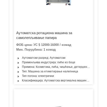
Аутоматска ротациона машина за
самолепљивање папира
ФОБ цена: УС $ 12000-16000 / комад
Мин. Поруџбина: 1 комад
Аутоматски разред: Аутоматски
Применљива индустрија: пиће из боце
Примена: Козметика, пића, чишћење, детерџент, производи за 
Тип: Машина за етикетирање налепница
Тип погона: електрични
Класификација: Аутоматска вертикална машина за етикетира