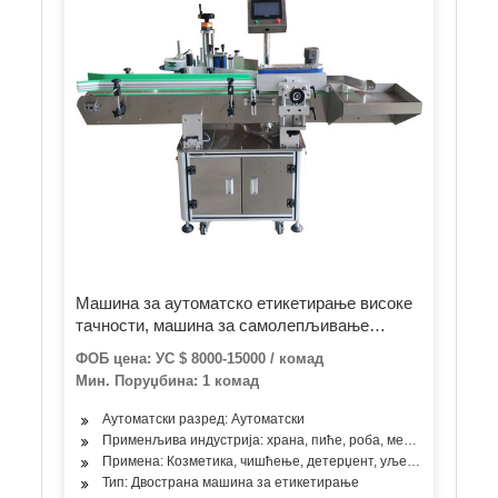
Машина за аутоматско етикетирање високе
тачности, машина за самолепљивање
етикета
ФОБ цена: УС $ 8000-15000 / комад
Мин. Поруџбина: 1 комад
Аутоматски разред: Аутоматски
Применљива индустрија: храна, пиће, роба, медицина, хемик
Примена: Козметика, чишћење, детерџент, уље, млечни прои
Тип: Двострана машина за етикетирање