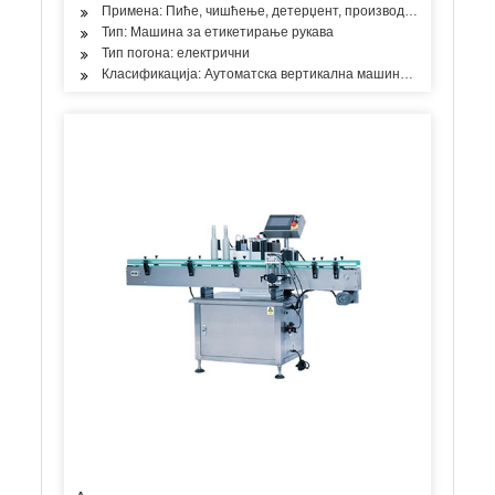
Примена: Пиће, чишћење, детерџент, производи за негу коже, 
Тип: Машина за етикетирање рукава
Тип погона: електрични
Класификација: Аутоматска вертикална машина за етикетира