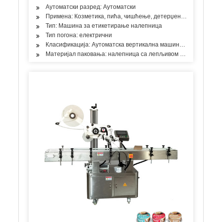
Аутоматски разред: Аутоматски
Примена: Козметика, пића, чишћење, детерџент, производи за 
Тип: Машина за етикетирање налепница
Тип погона: електрични
Класификација: Аутоматска вертикална машина за етикетира
Материјал паковања: налепница са лепљивом налепницом