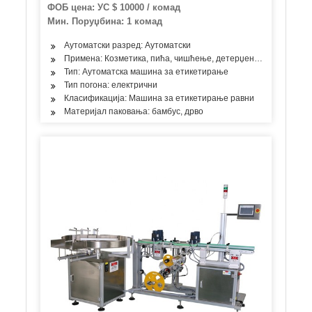
етикетирање
ФОБ цена: УС $ 10000 / комад
Мин. Поруџбина: 1 комад
Аутоматски разред: Аутоматски
Примена: Козметика, пића, чишћење, детерџент, производи за 
Тип: Аутоматска машина за етикетирање
Тип погона: електрични
Класификација: Машина за етикетирање равни
Материјал паковања: бамбус, дрво