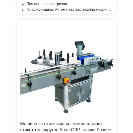
Тип погона: електрични
Класификација: Аутоматска вертикална машина за етикетира
Машина за етикетирање самолепљивих
етикета за округле боце СЛР велике брзине