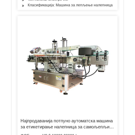
Класификација: Машина за лепљење налепница
Најпродаванија потпуно аутоматска машина
за етикетирање налепница за самољепљиву
боцу за сок стаклене боце боца за сок