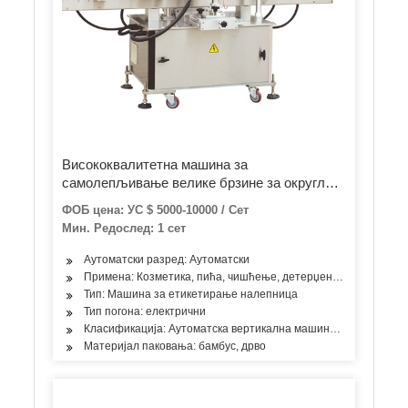
Висококвалитетна машина за
самолепљивање велике брзине за округлу
боцу
ФОБ цена: УС $ 5000-10000 / Сет
Мин. Редослед: 1 сет
Аутоматски разред: Аутоматски
Примена: Козметика, пића, чишћење, детерџент, производи за 
Тип: Машина за етикетирање налепница
Тип погона: електрични
Класификација: Аутоматска вертикална машина за етикетира
Материјал паковања: бамбус, дрво