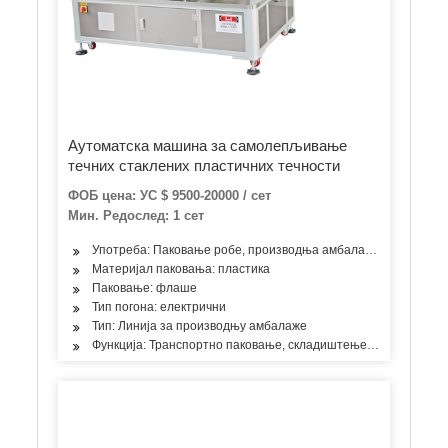
Аутоматска машина за самолепљивање
течних стаклених пластичних течности
ФОБ цена: УС $ 9500-20000 / сет
Мин. Редослед: 1 сет
Употреба: Паковање робе, производња амбалажног каиша
Материјал паковања: пластика
Паковање: флаше
Тип погона: електрични
Тип: Линија за производњу амбалаже
Функција: Транспортно паковање, складиштење и паковање, 