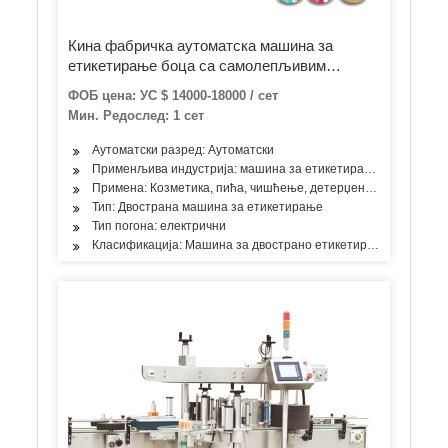
Кина фабричка аутоматска машина за
етикетирање боца са самолепљивим
налепницама са двостраним бокама
ФОБ цена: УС $ 14000-18000 / сет
Мин. Редослед: 1 сет
Аутоматски разред: Аутоматски
Применљива индустрија: машина за етикетирање
Примена: Козметика, пића, чишћење, детерџент, производи за 
Тип: Двострана машина за етикетирање
Тип погона: електрични
Класификација: Машина за двострано етикетирање