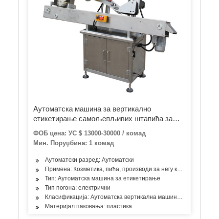
Аутоматска машина за вертикално
етикетирање самољепљивих штапића за
боце за кућне љубимце
ФОБ цена: УС $ 13000-30000 / комад
Мин. Поруџбина: 1 комад
Аутоматски разред: Аутоматски
Примена: Козметика, пића, производи за негу коже, производи 
Тип: Аутоматска машина за етикетирање
Тип погона: електрични
Класификација: Аутоматска вертикална машина за етикетира
Материјал паковања: пластика