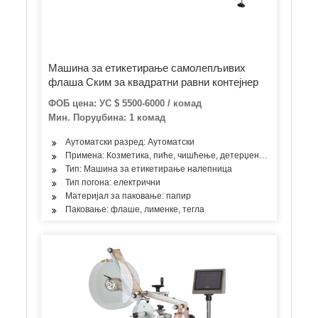
Машина за етикетирање самолепљивих
флаша Ским за квадратни равни контејнер
ФОБ цена: УС $ 5500-6000 / комад
Мин. Поруџбина: 1 комад
Аутоматски разред: Аутоматски
Примена: Козметика, пиће, чишћење, детерџент, производи з
Тип: Машина за етикетирање налепница
Тип погона: електрични
Материјал за паковање: папир
Паковање: флаше, лименке, тегла