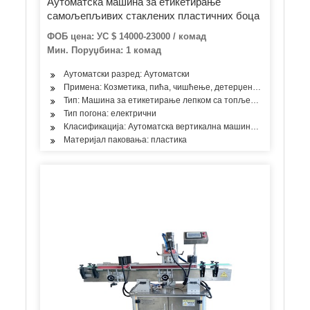
Аутоматска машина за етикетирање
самољепљивих стаклених пластичних боца
ФОБ цена: УС $ 14000-23000 / комад
Мин. Поруџбина: 1 комад
Аутоматски разред: Аутоматски
Примена: Козметика, пића, чишћење, детерџент, производи за
Тип: Машина за етикетирање лепком са топљеним топљење
Тип погона: електрични
Класификација: Аутоматска вертикална машина за етикетира
Материјал паковања: пластика