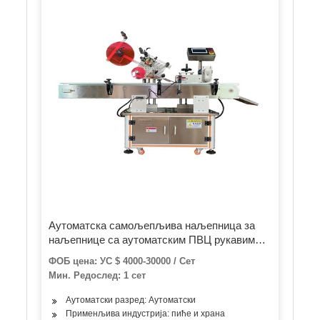
Аутоматска самољепљива наљепница за
наљепнице са аутоматским ПВЦ рукавима
за наљепнице за флаше за пиће
ФОБ цена: УС $ 4000-30000 / Сет
Мин. Редослед: 1 сет
Аутоматски разред: Аутоматски
Применљива индустрија: пиће и храна