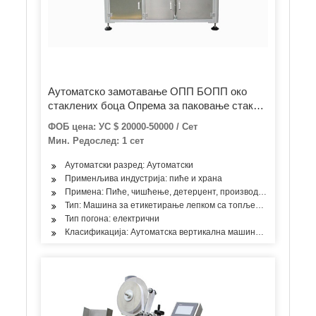
Аутоматско замотавање ОПП БОПП око
стаклених боца Опрема за паковање стакла
за флаше за кућне љубимце Самољепљива
ФОБ цена: УС $ 20000-50000 / Сет
машина за етикетирање етикета са
Мин. Редослед: 1 сет
топљеним лепком
Аутоматски разред: Аутоматски
Применљива индустрија: пиће и храна
Примена: Пиће, чишћење, детерџент, производи за негу коже, 
Тип: Машина за етикетирање лепком са топљеним топљење
Тип погона: електрични
Класификација: Аутоматска вертикална машина за етикетира