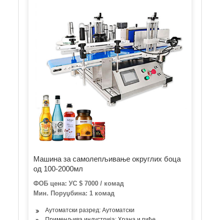
Машина за самолепљивање округлих боца
од 100-2000мл
ФОБ цена: УС $ 7000 / комад
Мин. Поруџбина: 1 комад
Аутоматски разред: Аутоматски
Применљива индустрија: Храна и пиће