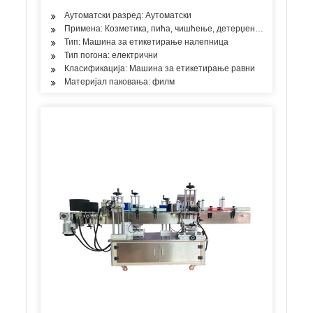
Аутоматски разред: Аутоматски
Примена: Козметика, пића, чишћење, детерџент, производи за 
Тип: Машина за етикетирање налепница
Тип погона: електрични
Класификација: Машина за етикетирање равни
Материјал паковања: филм