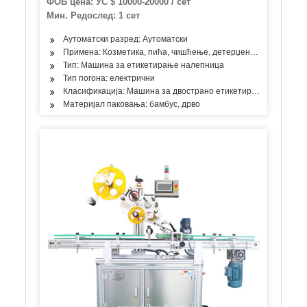
ФОБ цена: УС $ 10000-20000 / сет
Мин. Редослед: 1 сет
Аутоматски разред: Аутоматски
Примена: Козметика, пића, чишћење, детерџент, производи за 
Тип: Машина за етикетирање налепница
Тип погона: електрични
Класификација: Машина за двострано етикетирање са предњ
Материјал паковања: бамбус, дрво